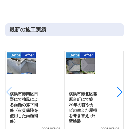
最新の施工実績
Before
After
Before
After
B
横浜市港南区日
横浜市港北区篠
野にて強風によ
原台町にて築
る雨樋の落下補
29年の苔やカ
修〈火災保険を
ビの生えた屋根
使用した雨樋補
を葺き替え+外
修〉
壁塗装