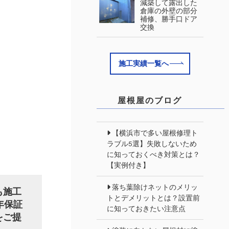
減築して露出した
倉庫の外壁の部分
補修、勝手口ドア
交換
施工実績一覧へ
屋根屋のブログ
【横浜市で多い屋根修理ト
ラブル5選】失敗しないため
に知っておくべき対策とは？
【実例付き】
落ち葉除けネットのメリッ
も施工
トとデメリットとは？設置前
年保証
に知っておきたい注意点
をご提