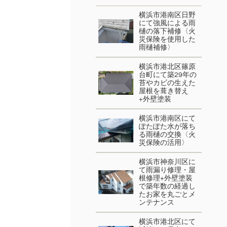
横浜市港南区日野
にて強風による雨
樋の落下補修〈火
災保険を使用した
雨樋補修〉
横浜市港北区篠原
台町にて築29年の
苔やカビの生えた
屋根を葺き替え
+外壁塗装
横浜市港南区にて
ぽたぽた水が落ち
る雨樋の交換〈火
災保険の活用〉
横浜市神奈川区に
て雨漏り修理・屋
根修理+外壁塗装
で築年数の経過し
たお家を丸ごとメ
ンテナンス
横浜市港北区にて