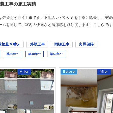
装工事の施工実績
は張替えを行う工事です。下地のカビやシミを丁寧に除去し、美観
ームを通じて、室内の快適さと清潔感を取り戻します。こちらでは
屋根葺き替え
外壁工事
雨樋工事
火災保険
築30年〜
築40年〜
築50年〜
After
Before
After