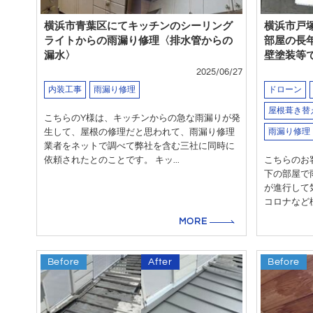
横浜市青葉区にてキッチンのシーリング
横浜市戸
ライトからの雨漏り修理〈排水管からの
部屋の長
漏水〉
壁塗装等
2025/06/27
内装工事
雨漏り修理
ドローン
屋根葺き替
こちらのY様は、キッチンからの急な雨漏りが発
生して、屋根の修理だと思われて、雨漏り修理
雨漏り修理
業者をネットで調べて弊社を含む三社に同時に
依頼されたとのことです。 キッ...
こちらのお
下の部屋で
が進行して
コロナなど様
MORE
Before
After
Before