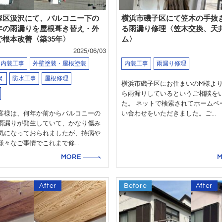
塚区汲沢にて、バルコニー下の
横浜市磯子区にて笠木の手抜
年の雨漏りを屋根葺き替え・外
る雨漏り修理〈笠木交換、天
で根本改善〈築35年〉
ム〉
2025/06/03
内装工事
外壁塗装・屋根塗装
内装工事
雨漏り修理
え
防水工事
屋根修理
横浜市磯子区にお住まいのM様よ
ら雨漏りしているというご相談を
た。 ネットで検索されてホームペ
客様は、何年か前からバルコニーの
い合わせをいただきました。ご...
雨漏りが発生していて、かなり傷み
気になっておられましたが、持病や
々なご事情でこれまで修...
MORE
After
Before
After