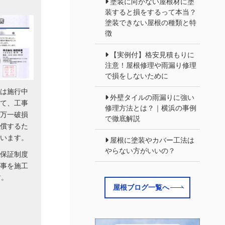
塗装に向かない屋根材に塗
装すると損をするって本当？
塗装できない屋根の種類と特
徴
【実例付】格安見積もりに
注意！屋根修理や雨漏り修理
で損をしないために
は施行中
外壁タイルの雨漏りに強い
て、工事
修理方法とは？｜横浜の事例
万一破損
で徹底解説
償するた
います。
屋根に塗装やカバー工法は
やらない方がいいの？
保証制度
事を施工
す。
屋根ブログ一覧へ