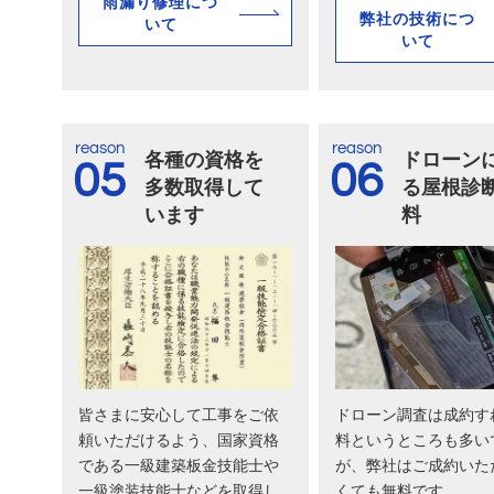
雨漏り修理につ
弊社の技術につ
いて
いて
reason
reason
各種の資格を
ドローン
05
06
多数取得して
る屋根診
います
料
皆さまに安心して工事をご依
ドローン調査は成約す
頼いただけるよう、国家資格
料というところも多い
である一級建築板金技能士や
が、弊社はご成約いた
一級塗装技能士などを取得し
くても無料です。