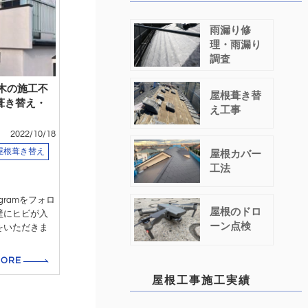
雨漏り修
理・雨漏り
調査
木の施工不
屋根葺き替
葺き替え・
え工事
2022/10/18
屋根葺き替え
屋根カバー
工法
gramをフォロ
屋根のドロ
壁にヒビが入
ーン点検
をいただきま
MORE
屋根工事施工実績