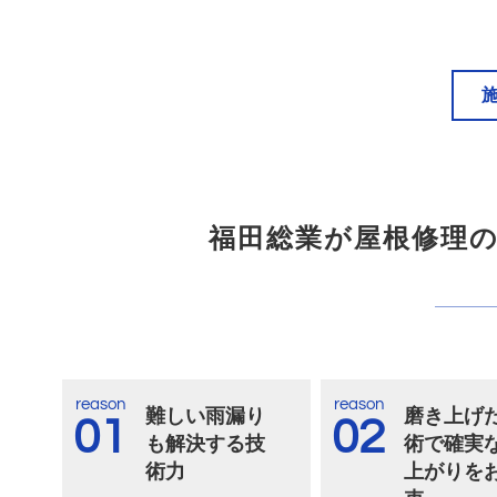
福田総業が屋根修理
reason
reason
難しい雨漏り
磨き上げ
01
02
も解決する技
術で確実
術力
上がりを