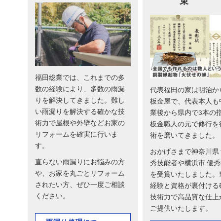
束
福田総業では、これまでの多
数の経験により、多数の雨漏
代表福田の家は明治か
りを解決してきました。難し
板金屋で、代表本人も
い雨漏りを解決する確かな技
業後から県内で3本の
術力で屋根や外壁などお家の
板金職人の元で修行を
リフォームを確実に行いま
術を磨いてきました。
す。
おかげさまで神奈川県
直らない雨漏りにお悩みの方
秀技能者や横浜市 優
や、お家を丸ごとリフォーム
を受賞いたしました。
されたい方、ぜひ一度ご相談
経験と資格が裏付ける
ください。
技術力で高品質な仕上
ご提供いたします。