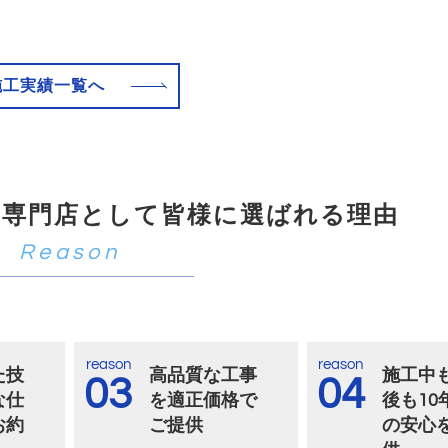
施工実績一覧へ
の専門店として皆様に選ばれる理由
reason
reason
た技
高品質な工事
施工中
03
04
な仕
を適正価格で
後も10
お約
ご提供
の安心