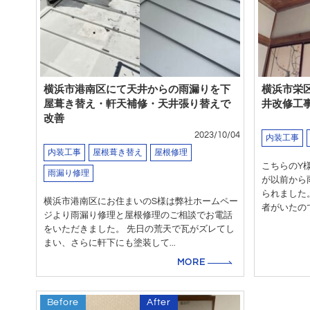
横浜市港南区にて天井からの雨漏りを下
横浜市栄
屋葺き替え・軒天補修・天井張り替えで
井改修工
改善
2023/10/04
内装工事
内装工事
屋根葺き替え
屋根修理
こちらのY
雨漏り修理
が以前から
られました
横浜市港南区にお住まいのS様は弊社ホームペー
者がいたので
ジより雨漏り修理と屋根修理のご相談でお電話
をいただきました。 先日の荒天で瓦がズレてし
まい、さらに軒下にも塗装して...
MORE
Before
After