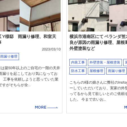
区 Y様邸 雨漏り修理、和室天
横浜市港南区にて ベランダ笠
事
良が原因の雨漏り修理、屋根
外壁塗装など
2023/03/10
雨漏り修理
内装工事
外壁塗装・屋根塗装
様は築50年以上のご自宅の一階の天井
防水工事
屋根修理
雨漏り修理
雨漏りを起こしており気になってお
。 工事を依頼しようと思っていた業
こちらのI様の娘さんに弊社のInsta
すがそちらが全...
ーしていただいており、実家の外
ってるから見て欲しいとのご依頼
した。 今まで古いお...
MORE