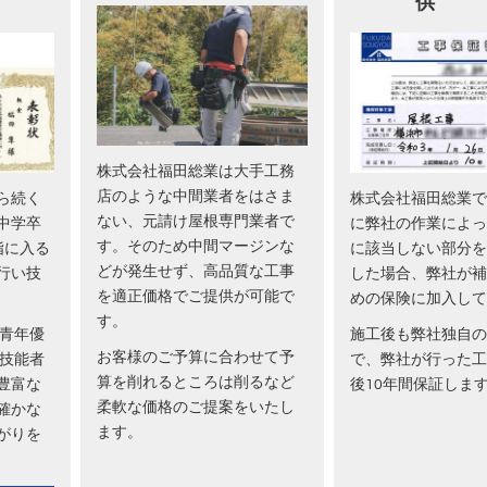
供
株式会社福田総業は大手工務
店のような中間業者をはさま
ら続く
株式会社福田総業で
ない、元請け屋根専門業者で
中学卒
に弊社の作業によっ
す。そのため中間マージンな
指に入る
に該当しない部分を
どが発生せず、高品質な工事
行い技
した場合、弊社が補
を適正価格でご提供が可能で
めの保険に加入して
す。
 青年優
施工後も弊社独自の
お客様のご予算に合わせて予
秀技能者
で、弊社が行った工
算を削れるところは削るなど
豊富な
後10年間保証しま
柔軟な価格のご提案をいたし
確かな
ます。
がりを