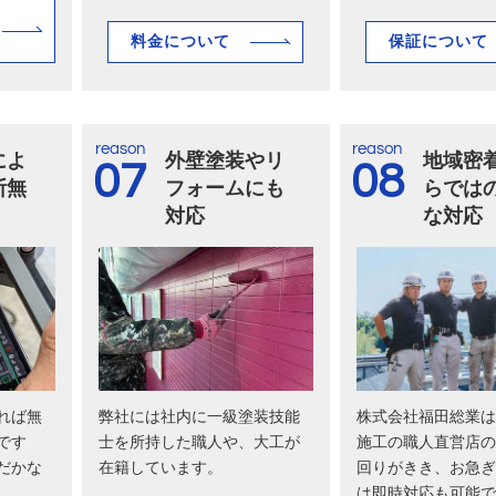
料金について
保証について
reason
reason
によ
外壁塗装やリ
地域密
07
08
断無
フォームにも
らでは
対応
な対応
れば無
弊社には社内に一級塗装技能
株式会社福田総業は
です
士を所持した職人や、大工が
施工の職人直営店の
だかな
在籍しています。
回りがきき、お急ぎ
は即時対応も可能で