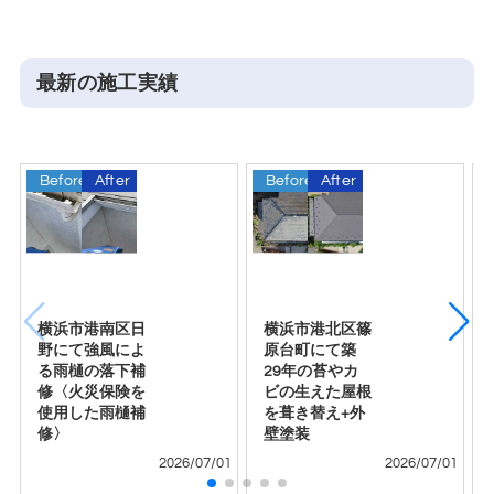
最新の施工実績
Before
After
Before
After
B
横浜市港南区日
横浜市港北区篠
野にて強風によ
原台町にて築
る雨樋の落下補
29年の苔やカ
修〈火災保険を
ビの生えた屋根
使用した雨樋補
を葺き替え+外
修〉
壁塗装
2026/07/01
2026/07/01