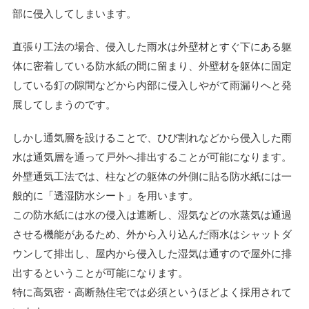
部に侵入してしまいます。
直張り工法の場合、侵入した雨水は外壁材とすぐ下にある躯
体に密着している防水紙の間に留まり、外壁材を躯体に固定
している釘の隙間などから内部に侵入しやがて雨漏りへと発
展してしまうのです。
しかし通気層を設けることで、ひび割れなどから侵入した雨
水は通気層を通って戸外へ排出することが可能になります。
外壁通気工法では、柱などの躯体の外側に貼る防水紙には一
般的に「透湿防水シート」を用います。
この防水紙には水の侵入は遮断し、湿気などの水蒸気は通過
させる機能があるため、外から入り込んだ雨水はシャットダ
ウンして排出し、屋内から侵入した湿気は通すので屋外に排
出するということが可能になります。
特に高気密・高断熱住宅では必須というほどよく採用されて