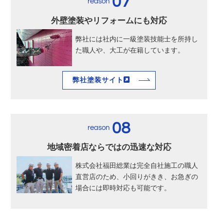
07
reason
外壁塗装やリフォームにも対応
弊社には社内に一級塗装技能士を所持し
た職人や、大工が在籍しています。
弊社塗装サイト
08
reason
地域密着店ならではの迅速な対応
株式会社福田総業は完全自社施工の職人
直営店のため、小回りがきき、お急ぎの
場合には即時対応も可能です。