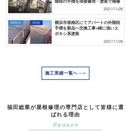
階段の手摺を溶接修理・塗装で補修
2021/11/26
横浜市港南区にてアパートの外階段
Before
After
手摺を新品へ交換工事+錆に強いエ
ポキシ系塗装
2021/11/26
施工実績一覧へ
福田総業が屋根修理の専門店として皆様に選
ばれる理由