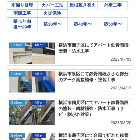
雨漏り修理
カバー工法
屋根葺き替え
外壁工事
雨樋工事
火災保険
築15年前
築30年〜
築40年〜
築50年〜
後〜29年
横浜市磯子区にてアパート鉄骨階段
Before
After
塗装・防水工事
2023/07/03
横浜市泉区にて鉄骨階段ささら部分
Before
After
のアーク溶接補修・塗装工事
2023/04/17
横浜市鶴見区にてアパート鉄骨階段
Before
After
の塗装・鋼材補強・防水工事（サ
ビ・剥がれ対策）
2023/03/20
横浜市磯子区にて台風で折れた鉄骨
Before
After