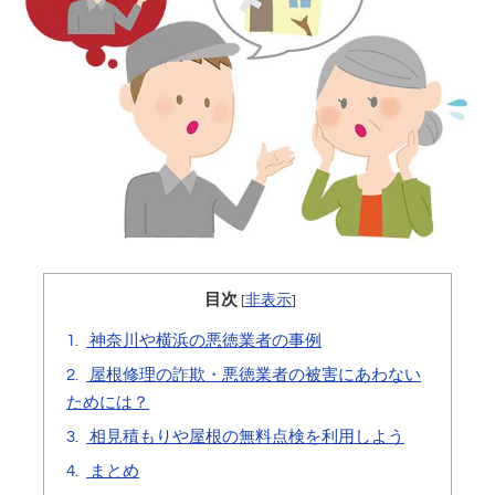
目次
[
非表示
]
1.
神奈川や横浜の悪徳業者の事例
2.
屋根修理の詐欺・悪徳業者の被害にあわない
ためには？
3.
相見積もりや屋根の無料点検を利用しよう
4.
まとめ