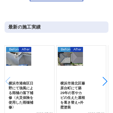
最新の施工実績
Before
After
Before
After
B
横浜市港南区日
横浜市港北区篠
野にて強風によ
原台町にて築
る雨樋の落下補
29年の苔やカ
修〈火災保険を
ビの生えた屋根
使用した雨樋補
を葺き替え+外
修〉
壁塗装