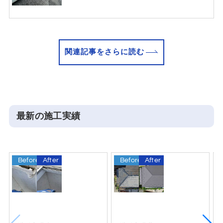
関連記事をさらに読む
最新の施工実績
Before
After
Before
After
B