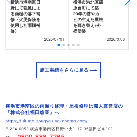
横浜市港南区日
横浜市港北区篠
野にて強風によ
原台町にて築
る雨樋の落下補
29年の苔やカ
修〈火災保険を
ビの生えた屋根
使用した雨樋補
を葺き替え+外
修〉
壁塗装
2026/07/01
2026/07/01
施工実績をさらに見る
横浜市港南区の雨漏り修理・屋根修理は職人直営店の
「株式会社福田総業」へ
https://fukuda-sougyou-yokohama.com/
〒234-0053 横浜市港南区日野中央1-17-35福田ビル101